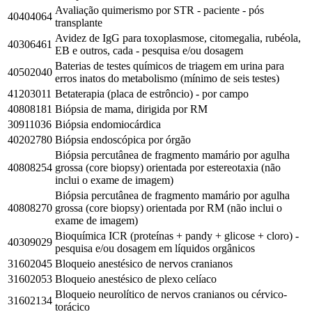
Avaliação quimerismo por STR - paciente - pós
40404064
transplante
Avidez de IgG para toxoplasmose, citomegalia, rubéola,
40306461
EB e outros, cada - pesquisa e/ou dosagem
Baterias de testes químicos de triagem em urina para
40502040
erros inatos do metabolismo (mínimo de seis testes)
41203011
Betaterapia (placa de estrôncio) - por campo
40808181
Biópsia de mama, dirigida por RM
30911036
Biópsia endomiocárdica
40202780
Biópsia endoscópica por órgão
Biópsia percutânea de fragmento mamário por agulha
40808254
grossa (core biopsy) orientada por estereotaxia (não
inclui o exame de imagem)
Biópsia percutânea de fragmento mamário por agulha
40808270
grossa (core biopsy) orientada por RM (não inclui o
exame de imagem)
Bioquímica ICR (proteínas + pandy + glicose + cloro) -
40309029
pesquisa e/ou dosagem em líquidos orgânicos
31602045
Bloqueio anestésico de nervos cranianos
31602053
Bloqueio anestésico de plexo celíaco
Bloqueio neurolítico de nervos cranianos ou cérvico-
31602134
torácico