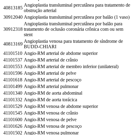
Angioplastia transluminal percutânea para tratamento de
40813185
obstrução arterial
30912040
Angioplastia transluminal percutânea por balão (1 vaso)
Angioplastia transluminal percutânea por balão para
30912318
tratamento de oclusão coronária crônica com ou sem
stent
Angioplastia venosa para tratamento de síndrome de
40813169
BUDD-CHIARI
41101510
Angio-RM arterial de abdome superior
41101537
Angio-RM arterial de crânio
41101553
Angio-RM arterial de membro inferior (unilateral)
41101596
Angio-RM arterial de pelve
41101618
Angio-RM arterial de pescoço
41101499
Angio-RM arterial pulmonar
41101340
Angio-RM de aorta abdominal
41101332
Angio-RM de aorta torácica
41101529
Angio-RM venosa de abdome superior
41101545
Angio-RM venosa de crânio
41101600
Angio-RM venosa de pelve
41101626
Angio-RM venosa de pescoço
41101502
Angio-RM venosa pulmonar