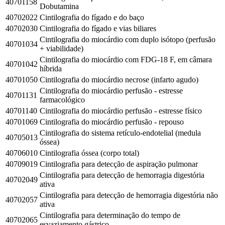
40701158
Dobutamina
40702022
Cintilografia do fígado e do baço
40702030
Cintilografia do fígado e vias biliares
Cintilografia do miocárdio com duplo isótopo (perfusão
40701034
+ viabilidade)
Cintilografia do miocárdio com FDG-18 F, em câmara
40701042
híbrida
40701050
Cintilografia do miocárdio necrose (infarto agudo)
Cintilografia do miocárdio perfusão - estresse
40701131
farmacológico
40701140
Cintilografia do miocárdio perfusão - estresse físico
40701069
Cintilografia do miocárdio perfusão - repouso
Cintilografia do sistema retículo-endotelial (medula
40705013
óssea)
40706010
Cintilografia óssea (corpo total)
40709019
Cintilografia para detecção de aspiração pulmonar
Cintilografia para detecção de hemorragia digestória
40702049
ativa
Cintilografia para detecção de hemorragia digestória não
40702057
ativa
Cintilografia para determinação do tempo de
40702065
esvaziamento gástrico