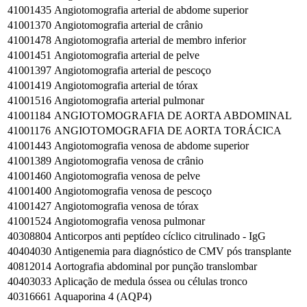
41001435
Angiotomografia arterial de abdome superior
41001370
Angiotomografia arterial de crânio
41001478
Angiotomografia arterial de membro inferior
41001451
Angiotomografia arterial de pelve
41001397
Angiotomografia arterial de pescoço
41001419
Angiotomografia arterial de tórax
41001516
Angiotomografia arterial pulmonar
41001184
ANGIOTOMOGRAFIA DE AORTA ABDOMINAL
41001176
ANGIOTOMOGRAFIA DE AORTA TORÁCICA
41001443
Angiotomografia venosa de abdome superior
41001389
Angiotomografia venosa de crânio
41001460
Angiotomografia venosa de pelve
41001400
Angiotomografia venosa de pescoço
41001427
Angiotomografia venosa de tórax
41001524
Angiotomografia venosa pulmonar
40308804
Anticorpos anti peptídeo cíclico citrulinado - IgG
40404030
Antigenemia para diagnóstico de CMV pós transplante
40812014
Aortografia abdominal por punção translombar
40403033
Aplicação de medula óssea ou células tronco
40316661
Aquaporina 4 (AQP4)