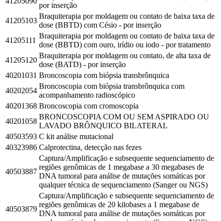
41205090
por inserção
Braquiterapia por moldagem ou contato de baixa taxa de
41205103
dose (BBTD) com Césio - por inserção
Braquiterapia por moldagem ou contato de baixa taxa de
41205111
dose (BBTD) com ouro, irídio ou iodo - por tratamento
Braquiterapia por moldagem ou contato, de alta taxa de
41205120
dose (BATD) - por inserção
40201031
Broncoscopia com biópsia transbrônquica
Broncoscopia com biópsia transbrônquica com
40202054
acompanhamento radioscópico
40201368
Broncoscopia com cromoscopia
BRONCOSCOPIA COM OU SEM ASPIRADO OU
40201058
LAVADO BRÔNQUICO BILATERAL
40503593
C kit análise mutacional
40323986
Calprotectina, detecção nas fezes
Captura/Amplificação e subsequente sequenciamento de
regiões genômicas de 1 megabase a 30 megabases de
40503887
DNA tumoral para análise de mutações somáticas por
qualquer técnica de sequenciamento (Sanger ou NGS)
Captura/Amplificação e subsequente sequenciamento de
regiões genômicas de 20 kilobases a 1 megabase de
40503879
DNA tumoral para análise de mutações somáticas por