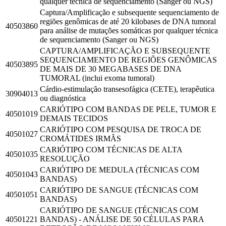
qualquer técnica de sequenciamento (Sanger ou NGS)
Captura/Amplificação e subsequente sequenciamento de
regiões genômicas de até 20 kilobases de DNA tumoral
40503860
para análise de mutações somáticas por qualquer técnica
de sequenciamento (Sanger ou NGS)
CAPTURA/AMPLIFICAÇÃO E SUBSEQUENTE
SEQUENCIAMENTO DE REGIÕES GENÔMICAS
40503895
DE MAIS DE 30 MEGABASES DE DNA
TUMORAL (inclui exoma tumoral)
Cárdio-estimulação transesofágica (CETE), terapêutica
30904013
ou diagnóstica
CARIÓTIPO COM BANDAS DE PELE, TUMOR E
40501019
DEMAIS TECIDOS
CARIÓTIPO COM PESQUISA DE TROCA DE
40501027
CROMÁTIDES IRMÃS
CARIÓTIPO COM TÉCNICAS DE ALTA
40501035
RESOLUÇÃO
CARIÓTIPO DE MEDULA (TÉCNICAS COM
40501043
BANDAS)
CARIÓTIPO DE SANGUE (TÉCNICAS COM
40501051
BANDAS)
CARIÓTIPO DE SANGUE (TÉCNICAS COM
40501221
BANDAS) - ANÁLISE DE 50 CÉLULAS PARA