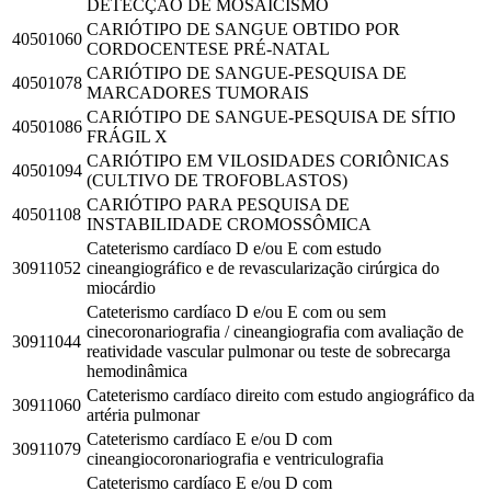
DETECÇÃO DE MOSAICISMO
CARIÓTIPO DE SANGUE OBTIDO POR
40501060
CORDOCENTESE PRÉ-NATAL
CARIÓTIPO DE SANGUE-PESQUISA DE
40501078
MARCADORES TUMORAIS
CARIÓTIPO DE SANGUE-PESQUISA DE SÍTIO
40501086
FRÁGIL X
CARIÓTIPO EM VILOSIDADES CORIÔNICAS
40501094
(CULTIVO DE TROFOBLASTOS)
CARIÓTIPO PARA PESQUISA DE
40501108
INSTABILIDADE CROMOSSÔMICA
Cateterismo cardíaco D e/ou E com estudo
30911052
cineangiográfico e de revascularização cirúrgica do
miocárdio
Cateterismo cardíaco D e/ou E com ou sem
cinecoronariografia / cineangiografia com avaliação de
30911044
reatividade vascular pulmonar ou teste de sobrecarga
hemodinâmica
Cateterismo cardíaco direito com estudo angiográfico da
30911060
artéria pulmonar
Cateterismo cardíaco E e/ou D com
30911079
cineangiocoronariografia e ventriculografia
Cateterismo cardíaco E e/ou D com