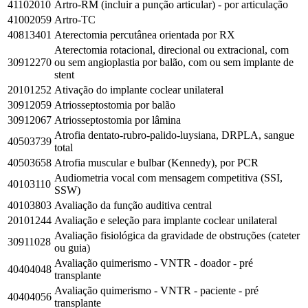
41102010
Artro-RM (incluir a punção articular) - por articulação
41002059
Artro-TC
40813401
Aterectomia percutânea orientada por RX
Aterectomia rotacional, direcional ou extracional, com
30912270
ou sem angioplastia por balão, com ou sem implante de
stent
20101252
Ativação do implante coclear unilateral
30912059
Atriosseptostomia por balão
30912067
Atriosseptostomia por lâmina
Atrofia dentato-rubro-palido-luysiana, DRPLA, sangue
40503739
total
40503658
Atrofia muscular e bulbar (Kennedy), por PCR
Audiometria vocal com mensagem competitiva (SSI,
40103110
SSW)
40103803
Avaliação da função auditiva central
20101244
Avaliação e seleção para implante coclear unilateral
Avaliação fisiológica da gravidade de obstruções (cateter
30911028
ou guia)
Avaliação quimerismo - VNTR - doador - pré
40404048
transplante
Avaliação quimerismo - VNTR - paciente - pré
40404056
transplante