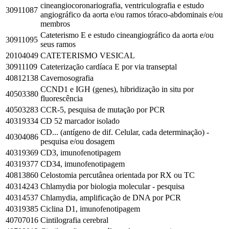
cineangiocoronariografia, ventriculografia e estudo
30911087
angiográfico da aorta e/ou ramos tóraco-abdominais e/ou
membros
Cateterismo E e estudo cineangiográfico da aorta e/ou
30911095
seus ramos
20104049
CATETERISMO VESICAL
30911109
Cateterização cardíaca E por via transeptal
40812138
Cavernosografia
CCND1 e IGH (genes), hibridização in situ por
40503380
fluorescência
40503283
CCR-5, pesquisa de mutação por PCR
40319334
CD 52 marcador isolado
CD... (antígeno de dif. Celular, cada determinação) -
40304086
pesquisa e/ou dosagem
40319369
CD3, imunofenotipagem
40319377
CD34, imunofenotipagem
40813860
Celostomia percutânea orientada por RX ou TC
40314243
Chlamydia por biologia molecular - pesquisa
40314537
Chlamydia, amplificação de DNA por PCR
40319385
Ciclina D1, imunofenotipagem
40707016
Cintilografia cerebral