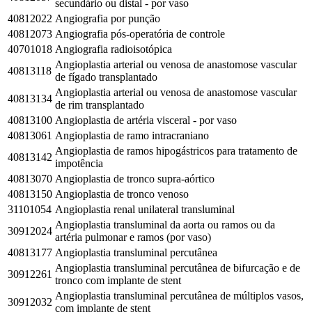
secundário ou distal - por vaso
40812022
Angiografia por punção
40812073
Angiografia pós-operatória de controle
40701018
Angiografia radioisotópica
Angioplastia arterial ou venosa de anastomose vascular
40813118
de fígado transplantado
Angioplastia arterial ou venosa de anastomose vascular
40813134
de rim transplantado
40813100
Angioplastia de artéria visceral - por vaso
40813061
Angioplastia de ramo intracraniano
Angioplastia de ramos hipogástricos para tratamento de
40813142
impotência
40813070
Angioplastia de tronco supra-aórtico
40813150
Angioplastia de tronco venoso
31101054
Angioplastia renal unilateral transluminal
Angioplastia transluminal da aorta ou ramos ou da
30912024
artéria pulmonar e ramos (por vaso)
40813177
Angioplastia transluminal percutânea
Angioplastia transluminal percutânea de bifurcação e de
30912261
tronco com implante de stent
Angioplastia transluminal percutânea de múltiplos vasos,
30912032
com implante de stent