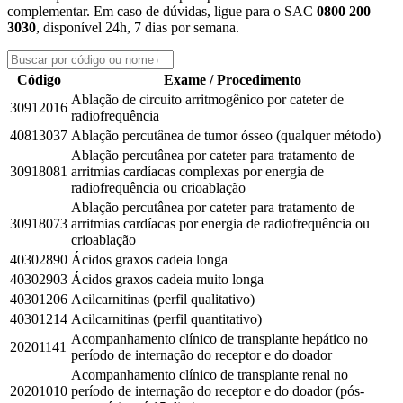
complementar. Em caso de dúvidas, ligue para o SAC
0800 200
3030
, disponível 24h, 7 dias por semana.
Código
Exame / Procedimento
Ablação de circuito arritmogênico por cateter de
30912016
radiofrequência
40813037
Ablação percutânea de tumor ósseo (qualquer método)
Ablação percutânea por cateter para tratamento de
30918081
arritmias cardíacas complexas por energia de
radiofrequência ou crioablação
Ablação percutânea por cateter para tratamento de
30918073
arritmias cardíacas por energia de radiofrequência ou
crioablação
40302890
Ácidos graxos cadeia longa
40302903
Ácidos graxos cadeia muito longa
40301206
Acilcarnitinas (perfil qualitativo)
40301214
Acilcarnitinas (perfil quantitativo)
Acompanhamento clínico de transplante hepático no
20201141
período de internação do receptor e do doador
Acompanhamento clínico de transplante renal no
20201010
período de internação do receptor e do doador (pós-