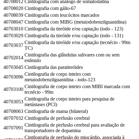
40708012
Cintilografia com análogo de somatostatina
40708020
Cintilografia com gálio-67
40708039
Cintilografia com leucócitos marcados
40708047
Cintilografia com MIBG (metaiodobenzilguanidina)
40703010
Cintilografia da tireóide e/ou captação (iodo - 123)
40703029
Cintilografia da tireóide e/ou captação (iodo - 131)
Cintilografia da tireóide e/ou captação (tecnécio - 99m
40703037
TC)
Cintilografia das glândulas salivares com ou sem
40702014
estímulo
40703045
Cintilografia das paratireóides
Cintilografia de corpo inteiro com
40703096
metaiodobenzilguanidina - iodo-123
Cintilografia de corpo inteiro com MIBI marcada com
40703100
tecnécio - 99m
Cintilografia de corpo inteiro para pesquisa de
40703053
metástases (PCI)
40708063
Cintilografia de mama (bilateral)
40707032
Cintilografia de perfusão cerebral
Cintilografia de perfusão cerebral para avaliação de
40707091
transportadores de dopamina
Cintilografia de perfusão do miocárdio, associada à