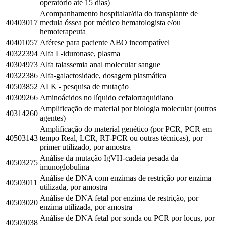
operatório até 15 dias)
Acompanhamento hospitalar/dia do transplante de
40403017
medula óssea por médico hematologista e/ou
hemoterapeuta
40401057
Aférese para paciente ABO incompatível
40322394
Alfa L-iduronase, plasma
40304973
Alfa talassemia anal molecular sangue
40322386
Alfa-galactosidade, dosagem plasmática
40503852
ALK - pesquisa de mutação
40309266
Aminoácidos no líquido cefalorraquidiano
Amplificação de material por biologia molecular (outros
40314260
agentes)
Amplificação do material genético (por PCR, PCR em
40503143
tempo Real, LCR, RT-PCR ou outras técnicas), por
primer utilizado, por amostra
Análise da mutação IgVH-cadeia pesada da
40503275
imunoglobulina
Análise de DNA com enzimas de restrição por enzima
40503011
utilizada, por amostra
Análise de DNA fetal por enzima de restrição, por
40503020
enzima utilizada, por amostra
Análise de DNA fetal por sonda ou PCR por locus, por
40503038