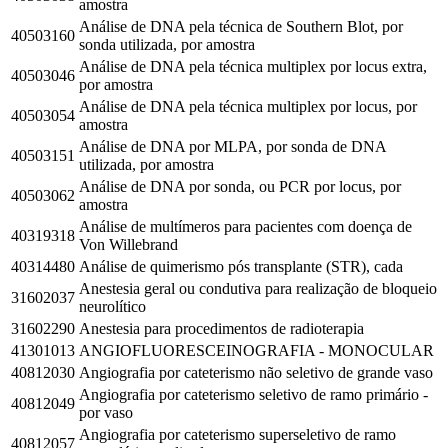
amostra
Análise de DNA pela técnica de Southern Blot, por
40503160
sonda utilizada, por amostra
Análise de DNA pela técnica multiplex por locus extra,
40503046
por amostra
Análise de DNA pela técnica multiplex por locus, por
40503054
amostra
Análise de DNA por MLPA, por sonda de DNA
40503151
utilizada, por amostra
Análise de DNA por sonda, ou PCR por locus, por
40503062
amostra
Análise de multímeros para pacientes com doença de
40319318
Von Willebrand
40314480
Análise de quimerismo pós transplante (STR), cada
Anestesia geral ou condutiva para realização de bloqueio
31602037
neurolítico
31602290
Anestesia para procedimentos de radioterapia
41301013
ANGIOFLUORESCEINOGRAFIA - MONOCULAR
40812030
Angiografia por cateterismo não seletivo de grande vaso
Angiografia por cateterismo seletivo de ramo primário -
40812049
por vaso
Angiografia por cateterismo superseletivo de ramo
40812057