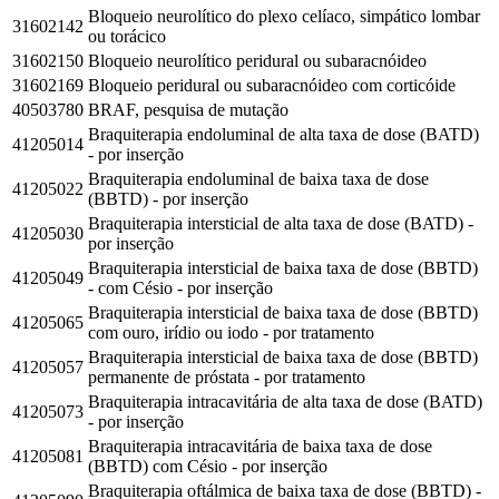
Bloqueio neurolítico do plexo celíaco, simpático lombar
31602142
ou torácico
31602150
Bloqueio neurolítico peridural ou subaracnóideo
31602169
Bloqueio peridural ou subaracnóideo com corticóide
40503780
BRAF, pesquisa de mutação
Braquiterapia endoluminal de alta taxa de dose (BATD)
41205014
- por inserção
Braquiterapia endoluminal de baixa taxa de dose
41205022
(BBTD) - por inserção
Braquiterapia intersticial de alta taxa de dose (BATD) -
41205030
por inserção
Braquiterapia intersticial de baixa taxa de dose (BBTD)
41205049
- com Césio - por inserção
Braquiterapia intersticial de baixa taxa de dose (BBTD)
41205065
com ouro, irídio ou iodo - por tratamento
Braquiterapia intersticial de baixa taxa de dose (BBTD)
41205057
permanente de próstata - por tratamento
Braquiterapia intracavitária de alta taxa de dose (BATD)
41205073
- por inserção
Braquiterapia intracavitária de baixa taxa de dose
41205081
(BBTD) com Césio - por inserção
Braquiterapia oftálmica de baixa taxa de dose (BBTD) -